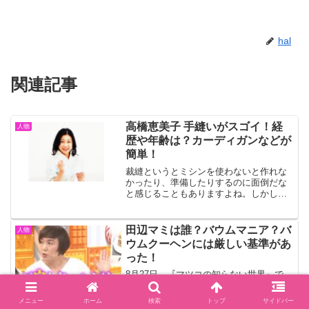
hal
関連記事
高橋恵美子 手縫いがスゴイ！経
人物
歴や年齢は？カーディガンなどが
簡単！
裁縫というとミシンを使わないと作れな
かったり、準備したりするのに面倒だな
と感じることもありますよね。しかし、
高橋恵美子さんは、洋服でもミシンを使
わずに手縫いで簡単にできる方法を教え
てくれるのです。難しい縫い方は一切な
田辺マミは誰？バウムマニア？バ
人物
く、雑巾を縫うレベルで大...
ウムクーヘンには厳しい基準があ
った！
8月27日、『マツコの知らない世界』で
『バウムクーヘンの世界』が放送されま
す。バウムクーヘンの魅力を伝えるため
メニュー
ホーム
検索
トップ
サイドバー
に、バウムマニアの中でもトップの田辺