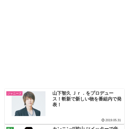
山下智久 Ｊｒ．をプロデュー
ジャニーズ
ス！斬新で新しい物を番組内で発
表！
2019.05.31
カンニング竹山 ツイッターで辛