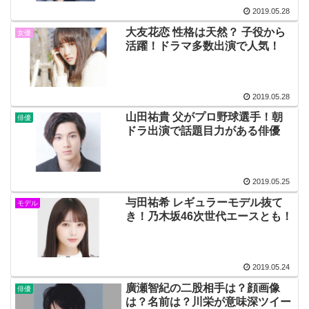
2019.05.28
大友花恋 性格は天然？ 子役から
女優
活躍！ドラマ多数出演で人気！
2019.05.28
山田祐貴 父がプロ野球選手！朝
俳優
ドラ出演で話題目力がある俳優
2019.05.25
与田祐希 レギュラーモデル抜て
モデル
き！乃木坂46次世代エースとも！
2019.05.24
廣瀬智紀の二股相手は？顔画像
俳優
は？名前は？川栄が意味深ツイー