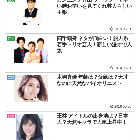
芸人
い時お笑いを見てくれ芸人らしい
主張
2019.05.31
四千頭身 ネタが面白い！脱力系
芸人
若手トリオ芸人！新しい漫才で人
気
2019.05.31
木嶋真優 年齢は？父親は？天才
芸能
なのに天然なバイオリニスト
2019.05.30
王林 アイドルの出身地は？日本
歌手
人？天然キャラで人気上昇中！