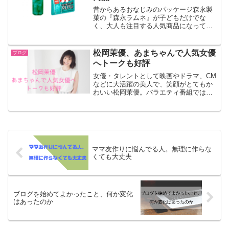
昔からあるおなじみのパッケージ森永製
菓の『森永ラムネ』が子どもだけでな
く、大人も注目する人気商品になってい
るそうです。そんな森永ラムネについて
調べてみました。小さい粒なのに、熱中
症対策、二日酔い、眠気、集中など様々
松岡茉優、あまちゃんで人気女優
ブログ
な場面で効果があるようです...
へトークも好評
女優・タレントとして映画やドラマ、CM
などに大活躍の美人で、笑顔がとてもか
わいい松岡茉優。バラエティ番組では話
も面白くトーク力もあり、なんでもこな
せる女優です。今回は松岡茉優の魅力に
ついてまとめてみました。デビューのき
っかけ3歳だった妹の松...
ママ友作りに悩んでる人。無理に作らな
くても大丈夫
ブログを始めてよかったこと、何か変化
はあったのか