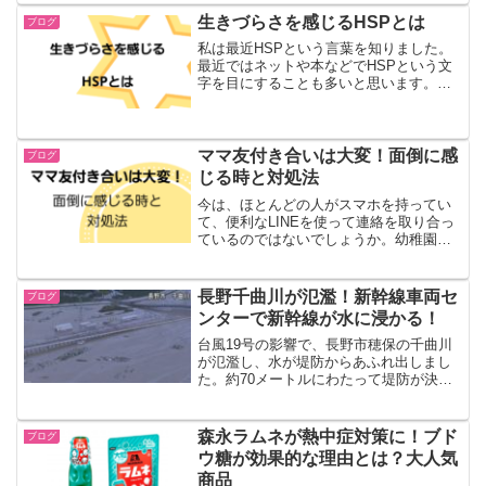
県の被害状況、復旧はいつなのかなどに
生きづらさを感じるHSPとは
ブログ
ついて調べてみ...
私は最近HSPという言葉を知りました。
最近ではネットや本などでHSPという文
字を目にすることも多いと思います。
HSPで生きづらいと感じること、HSPと
の向き合い方などを書いていきます。
HSPとは？HSPとはHighly Sensitive ...
ママ友付き合いは大変！面倒に感
ブログ
じる時と対処法
今は、ほとんどの人がスマホを持ってい
て、便利なLINEを使って連絡を取り合っ
ているのではないでしょうか。幼稚園・
保育園、小学校などの連絡も以前は電話
でしていましたが、今ではLINEを使うこ
とが多くなりました。すぐに返事ができ
長野千曲川が氾濫！新幹線車両セ
ブログ
たり、グループを...
ンターで新幹線が水に浸かる！
台風19号の影響で、長野市穂保の千曲川
が氾濫し、水が堤防からあふれ出しまし
た。約70メートルにわたって堤防が決
壊、自衛隊がヘリで救助にあたっていま
す。また長野新幹線車両センターで新幹
線が水に浸かってしまっています。長野
森永ラムネが熱中症対策に！ブド
ブログ
県の被害の様子などまと...
ウ糖が効果的な理由とは？大人気
商品