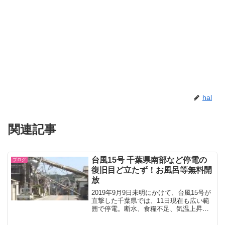
hal
関連記事
台風15号 千葉県南部など停電の
ブログ
復旧目ど立たず！お風呂等無料開
放
2019年9月9日未明にかけて、台風15号が
直撃した千葉県では、11日現在も広い範
囲で停電。断水、食糧不足、気温上昇の
なかエアコンも使えない状況でかなり深
刻な状態になっています。今回は、千葉