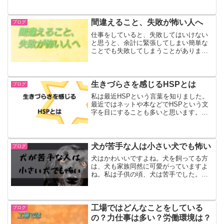
こともあります。私は面倒くさがりなの
で、楽に掃除もしたいです。突然やる気
になるときもあって徹底的に掃除を始め
間違えること、失敗が怖い人へ
ブログ
るのですが、長くは続きま...
仕事をしていると、失敗してはいけない
と思うと、余計に緊張してしまい簡単な
ことでも失敗してしまうことがありま
す。適度な緊張感を持つことは大切です
が、緊張のし過ぎは失敗する原因になっ
てしまいます。分かっているけれど、な
かなか難しくて繰り返してし...
生きづらさを感じるHSPとは
ブログ
私は最近HSPという言葉を知りました。
最近ではネットや本などでHSPという文
字を目にすることも多いと思います。
HSPで生きづらいと感じること、HSPと
の向き合い方などを書いていきます。
HSPとは？HSPとはHighly Sensitive ...
犬が苦手な人は小さい犬でも怖い
ブログ
犬はかわいいですよね。犬を飼ってる方
は、犬も家族同然に可愛がっていますよ
ね。私は子供の頃、犬は苦手でした。犬
が好きなひとは、なぜかみんな犬を好き
だと思ってる人が多くいます。私は大人
になるにつれて次第に大丈夫になりまし
たが、吠えたり、元気なワ...
工場ではどんなことをしている
ブログ
の？力仕事は多い？労働環境は？