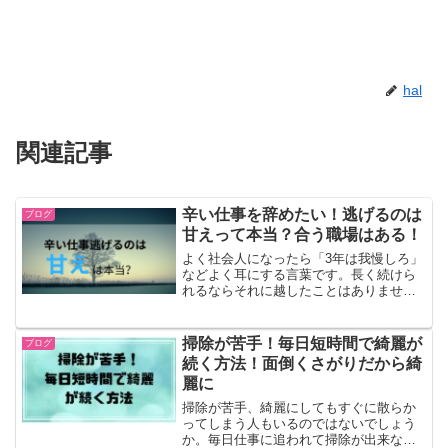
hal
関連記事
辛い仕事を辞めたい！逃げるのは
ブログ
甘えって本当？合う職場はある！
よく社会人になったら「3年は我慢しろ」
などよく耳にする言葉です。長く続けら
れるならそれに越したことはありませ
ん。しかし、現代は職場で精神的に辛い
思い、無理をしてまで一つの会社に留ま
るメリットを感じることはほどんどあり
掃除が苦手！毎日短時間で綺麗が
ブログ
ません。自分を責めて、ボ...
続く方法！面倒くさがりだから綺
麗に
掃除が苦手、綺麗にしてもすぐに散らか
ってしまう人もいるのではないでしょう
か。毎日仕事に追われて掃除が出来ない