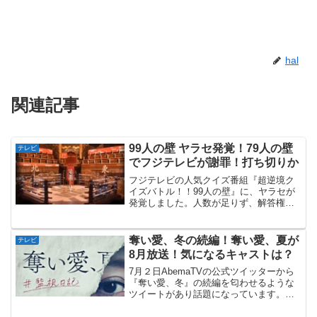
hal
関連記事
99人の壁 ヤラセ発覚！79人の壁
テレビ
でフジテレビが謝罪！打ち切りか
フジテレビの人気クイズ番組『超逆境ク
イズバトル！！99人の壁』に、ヤラセが
発覚しました。人数が足りず、解答権の
ないエキストラを出演させていたといい
ます。打ち切りなどあるのでしょうか。
99人の壁にヤラセ発覚！フジテレビで放
奪い愛、冬の続編！奪い愛、夏が
テレビ
送されているクイズ番...
8月放送！気になるキャストは？
7月２日AbemaTVの公式ツイッターから
『奪い愛、冬』の続編を匂わせるような
ツイートがあり話題になっています。ま
たあのドロドロしたドラマが見ることが
できるのでしょうか。『奪い愛、夏』は