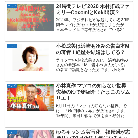
いつからなのか、気になるキャストなど
24時間テレビ 2020 木村拓哉ファ
テレビ
迫っていきます。主...
ミリーCocomiとKoki出演？
2020年、フジテレビが放送している27時
間テレビは放送中止が決定しましたが、
日本テレビ系で毎年放送されている24時
間テレビは、今年も放送されることが分
かりました。その中でＣｏｃｏｍｉさん
とＫｏｋｉさんの姉妹出演が計画されて
小松成美は浜崎あゆみの告白本M
テレビ
いると、日刊ゲン...
の著者！経歴や結婚はしてる？
ライターの小松成美さんは、浜崎あゆみ
さんの暴露本『M 愛すべき人がいて』
の著書で話題となった方です。小松成美
さんが2019年10月11日放送の『金スマ』
に出演、浜崎あゆみさんにインタビュー
した裏側などを語るそうです。今回は、
小林真作 マツコの知らない世界
テレビ
小松成美さんの経...
究極のゆで卵紹介！たまごのソム
リエ！
6月11日の『マツコの知らない世界』で
は、「ゆで卵の世界」が放送されます。
15年間、毎日10個ゆで卵を食べ続けたと
う、小林真作さんが、ゆで卵の世界を紹
介してくれます。たまごのソムリエ、小
林真作さんについて調べてみました私も
ゆるキャン△実写化！福原遥が志
テレビ
ゆで卵が大好きなの...