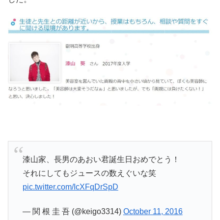
漆山家、長男のあおい君誕生日おめでとう！
それにしてもジュースの数えぐいな笑
pic.twitter.com/IcXFqDrSpD
— 関 根 圭 吾 (@keigo3314)
October 11, 2016