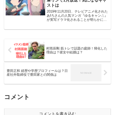
摩リンで1月放送！気になるキャ
ストは
2019年11月20日、テレビアニメ化された
あfろさんの人気マンガ『ゆるキャン△』
が実写ドラマ化されることが明らかにな
りました。テレビ東京の深夜ドラマ枠
『木ドラ25』（木曜深夜1時）で、2020
年1月9日から放送。人気女優の福原遥さ
んが主演...
村雨辰剛 筋トレで話題の庭師！帰化した
理由は？彼女や結婚は？
豊田正和 経歴や学歴プロフィールは？日
産社外取締役で豊田家との関係は
コメント
コメントを書き込む