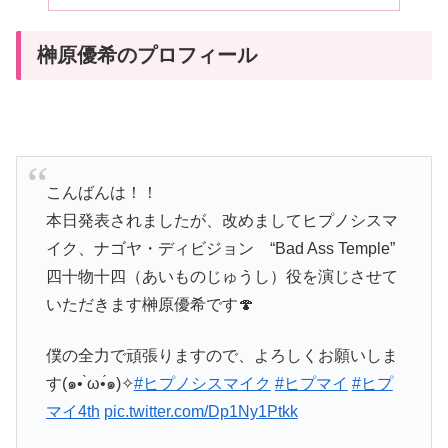
榊原優希のプロフィール
こんばんは！！
本日発表されましたが、改めましてヒプノシスマ
イク、ナゴヤ・ディビジョン “Bad Ass Temple”
四十物十四（あいものじゅうし）役を演じさせて
いただきます榊原優希です🍄
僕の全力で頑張りますので、よろしくお願いしま
す(๑• ̀ω•́๑)✧
#ヒプノシスマイク
#ヒプマイ
#ヒプ
マイ4th
pic.twitter.com/Dp1Ny1Ptkk