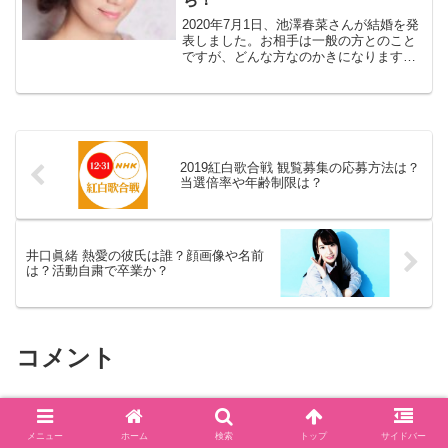
2020年7月1日、池澤春菜さんが結婚を発
表しました。お相手は一般の方とのこと
ですが、どんな方なのかきになります。
今回は、池澤春菜さんの結婚しては誰
で、名前や顔画像は？池澤春菜さんの両
親についても見ていきます。池澤春菜が
結婚を発表【声優・池...
2019紅白歌合戦 観覧募集の応募方法は？
当選倍率や年齢制限は？
井口眞緒 熱愛の彼氏は誰？顔画像や名前
は？活動自粛で卒業か？
コメント
コメントを書き込む
メニュー
ホーム
検索
トップ
サイドバー