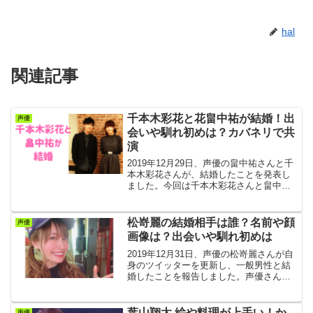
hal
関連記事
千本木彩花と花畠中祐が結婚！出
声優
会いや馴れ初めは？カバネリで共
演
2019年12月29日、声優の畠中祐さんと千
本木彩花さんが、結婚したことを発表し
ました。今回は千本木彩花さんと畠中祐
さんの結婚、出会いや馴れ初めについて
見ていきます。千本木彩花と畠中祐が結
婚声優の畠中祐さんと千本木彩花さん
松嵜麗の結婚相手は誰？名前や顔
声優
が、結婚したことを...
画像は？出会いや馴れ初めは
2019年12月31日、声優の松嵜麗さんが自
身のツイッターを更新し、一般男性と結
婚したことを報告しました。声優さんも
結婚ラッシュでおめでたいですね。松嵜
麗さんの結婚相手は誰なのか、出会いや
馴れ初めについて調べてみました。松嵜
葉山翔太 絵や料理が上手い！か
声優