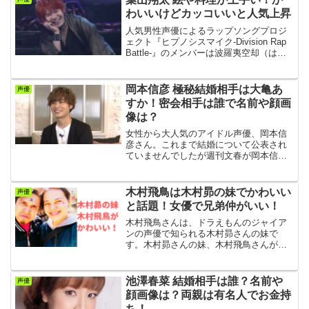
麗が結婚を発表声...
わいいけどカッコいいと人気上昇
人気男性声優によるラップソングプロジ
ェクト『ヒプノシスマイク-Division Rap
Battle-』のメンバーは波羅夷空却（はら
いくうこう）を演じている葉山翔太さ
ん。葉山翔太さんは絵や、料理が得意で
可愛らしい時もあるけれど、ヒプマイで
岡本信彦 極秘結婚相手は大亀あ
声優
は...
すか！密会相手は誰で名前や顔画
像は？
女性から大人気のアイドル声優、岡本信
彦さん。これまで結婚について公表され
ていませんでしたが週刊文春が岡本信彦
さんの極秘結婚を報じました。また、妻
がいるにのにホテルで女性と密会してい
たことも報じられていました。岡本信彦
木村飛鳥は木村昴の妹でかわいい
声優
極秘結婚相手は大亀あす...
と話題！女優で兄弟仲がいい！
木村飛鳥さんは、ドラえもんのジャイア
ンの声優で知られる木村昴さんの妹で
す。木村昴さんの妹、木村飛鳥さんがか
わいいと話題になっています。そこで今
回は木村昴さんの妹、木村飛鳥さんにつ
いて調べてみました。木村昴の妹の木村
池澤春菜 結婚相手は誰？名前や
声優
飛鳥がかわいいドラえもんの...
顔画像は？両親は有名人でお金持
ち！