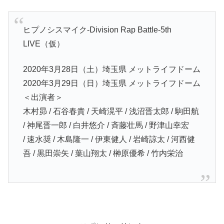
ヒプノシスマイク-Division Rap Battle-5th
LIVE（仮）
2020年3月28日（土）埼玉県 メットライフドーム
2020年3月29日（日）埼玉県 メットライフドーム
＜出演者＞
木村昴 / 石谷春貴 / 天崎滉平 / 浅沼晋太郎 / 駒田航
/ 神尾晋一郎 / 白井悠介 / 斉藤壮馬 / 野津山幸宏
/ 速水奨 / 木島隆一 / 伊東健人 / 岩崎諒太 / 河西健
吾 / 黒田崇矢 / 葉山翔太 / 榊原優希 / 竹内栄治