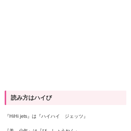
読み方はハイび
『HiHi jets』は『ハイハイ ジェッツ』
『美 少年』は『び しょうねん』