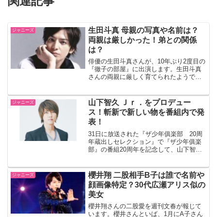
関連記事
生田斗真 母親の写真や名前は？
ジャニーズ
両親は厳しかった！弟との関係
は？
俳優の生田斗真さんが、10年ぶり2度目の
『徹子の部屋』に出演します。生田斗真
さんの両親に厳しく育てられたようです
が、現在は感謝しているそうです。そん
な生田斗真さんの母親はどんな方なので
しょうか。写真や名前、厳しい両親の教
山下智久 Ｊｒ．をプロデュー
ジャニーズ
育方針とは？また弟と...
ス！斬新で新しい物を番組内で発
表！
31日に放送された『ザ少年俱楽部 20周
年蔵出しセレクション』で『ザ少年俱楽
部』の番組20周年を記念して、山下智久
（３４）がジャニーズＪｒ．のプロデュ
ースを行うと発表しました。この発表に
ファンは歓喜の声をあげています。どん
櫻井翔 二股相手B子は誰で名前や
ジャニーズ
な楽曲になるのか今...
顔画像特定？30代広瀬アリス似の
美女
櫻井翔さんの二股愛を週刊文春が報じて
います。櫻井さんといば、1月にA子さん