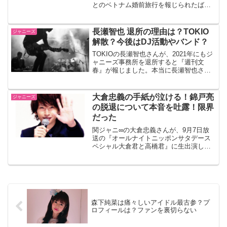
とのベトナム婚前旅行を報じられたばか
りです。二股相手のB子さんは誰なのか、
名前や顔画像などについて調査していき
ます。櫻井翔二股愛報道櫻井翔さんの二
長瀬智也 退所の理由は？TOKIO
ジャニーズ
股愛が、週刊文春によ...
解散？今後はDJ活動やバンド？
TOKIOの長瀬智也さんが、2021年にもジ
ャニーズ事務所を退所すると『週刊文
春』が報じました。本当に長瀬智也さん
は、ジャニーズ事務所を退所するのでし
ょうか。退所の理由、TOKIOは解散する
のか、今後の活動など気になったので調
大倉忠義の手紙が泣ける！錦戸亮
ジャニーズ
べてみました。...
の脱退について本音を吐露！限界
だった
関ジャニ∞の大倉忠義さんが、9月7日放
送の『オールナイトニッポンサタデース
ペシャル大倉君と高橋君』に生出演しま
した。グーループを脱退し、ジャニーズ
事務所を退所する錦戸亮さんに対する気
持ちを綴った手紙を読み上げ、話題にな
っています。大倉忠義が...
森下純菜は痛々しいアイドル最古参？プ
ロフィールは？ファンを裏切らない