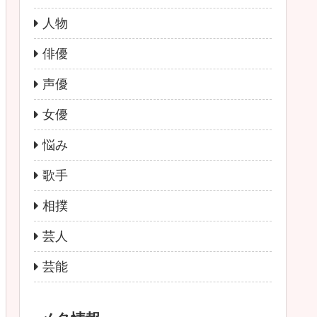
人物
俳優
声優
女優
悩み
歌手
相撲
芸人
芸能