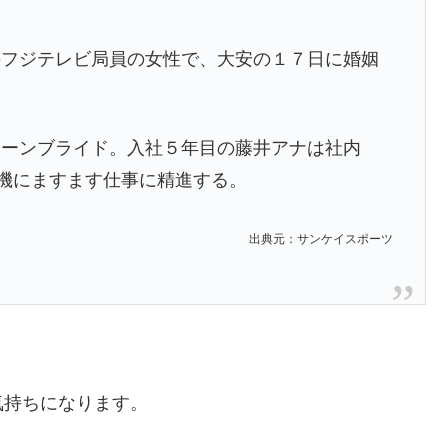
のフジテレビ局員の女性で、大安の１７日に婚姻
ューンブライド。入社５年目の藤井アナは社内
を機にますます仕事に精進する。
出典元：サンケイスポーツ
気持ちになります。