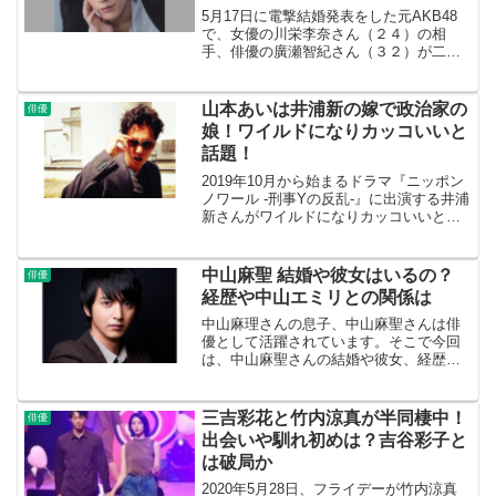
5月17日に電撃結婚発表をした元AKB48
で、女優の川栄李奈さん（２４）の相
手、俳優の廣瀬智紀さん（３２）が二股
疑惑を週刊文春に報じられました。結婚
発表からわずか5日しか経っていません。
廣瀬智紀は、昨年の12月までA子さん
山本あいは井浦新の嫁で政治家の
俳優
と、交際、同棲して...
娘！ワイルドになりカッコいいと
話題！
2019年10月から始まるドラマ『ニッポン
ノワール -刑事Yの反乱-』に出演する井浦
新さんがワイルドになりカッコいいと話
題になっています。井浦新さんは役作り
で話題になることが多い俳優さんです。
井浦新さんの嫁は山本あいさんで、父親
中山麻聖 結婚や彼女はいるの？
俳優
は政治家なん...
経歴や中山エミリとの関係は
中山麻理さんの息子、中山麻聖さんは俳
優として活躍されています。そこで今回
は、中山麻聖さんの結婚や彼女、経歴や
中山エミリさんとの関係にういて調べて
みました。中山麻聖のプロフィール中山
麻聖 ブログを更新しました。 『29年前の
三吉彩花と竹内涼真が半同棲中！
俳優
今日誕生しました』...
出会いや馴れ初めは？吉谷彩子と
は破局か
2020年5月28日、フライデーが竹内涼真