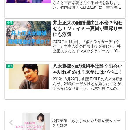
さんと三吉彩花さんの半同棲を報じまし
た。竹内涼真さんは2018年に、吉谷彩子
さんとの熱愛を報じられていましたが、
破局してしまったのでしょうか。三吉彩
花さんと竹内涼真さんの半同棲報道、出
井上正大の離婚理由は不倫？匂わ
俳優
会いや馴れ初め...
せも！ジェイミー夏樹が里帰り中
にも浮気
2020年5月15日、『仮面ライダーディケ
イド』で主人公の門矢士役を演じた、井
上正大さんとインスタグラマーのLILYさ
んとの不倫デートを『女性自身』が報じ
ています。同日、井上正大さんは自身の
ブログで、5月８日に離婚していたことを
八木将康の結婚相手は誰？出会い
俳優
報告していま...
や馴れ初めは？来年にはパパに！
2019年8月29日、劇団EXILEの八木将康さ
んが、24歳の一般女性と結婚したことが
明らかになりました。八木将康さんの奥
さんは誰なのか、出会いや馴れ初めなど
についてみていきます。八木将康が結婚
を発表劇団EXILEの八木将康さんが、8月
29...
松岡茉優、あまちゃんで人気女優へトー
クも好評