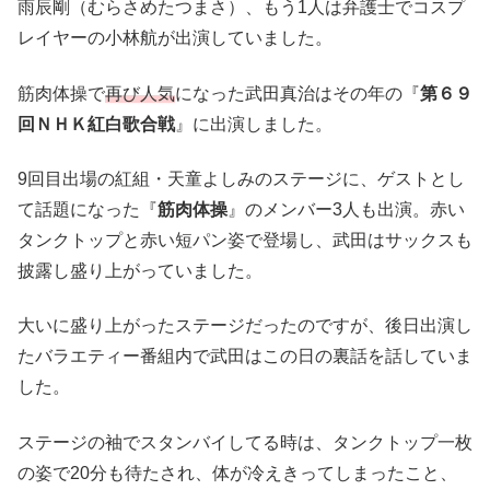
雨辰剛（むらさめたつまさ）、もう1人は弁護士でコスプ
レイヤーの小林航が出演していました。
筋肉体操で
再び人気
になった武田真治はその年の『
第６９
回ＮＨＫ紅白歌合戦
』に出演しました。
9回目出場の紅組・天童よしみのステージに、ゲストとし
て話題になった『
筋肉体操
』のメンバー3人も出演。赤い
タンクトップと赤い短パン姿で登場し、武田はサックスも
披露し盛り上がっていました。
大いに盛り上がったステージだったのですが、後日出演し
たバラエティー番組内で武田はこの日の裏話を話していま
した。
ステージの袖でスタンバイしてる時は、タンクトップ一枚
の姿で20分も待たされ、体が冷えきってしまったこと、