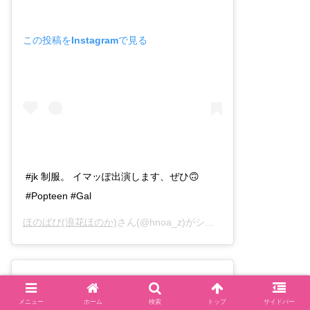
この投稿をInstagramで見る
#jk 制服。 イマッぽ出演します、ぜひ🙃
#Popteen #Gal
ほのばび(浪花ほのか)
さん(@hnoa_z)がシェアした投稿 –
2018年
メニュー
ホーム
検索
トップ
サイドバー