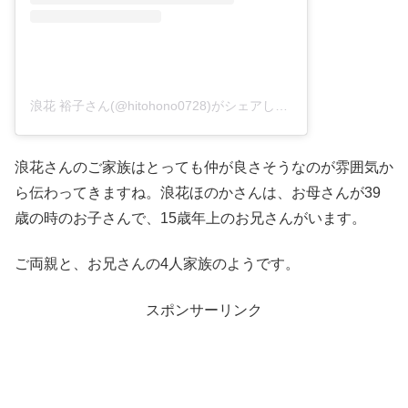
浪花 裕子さん(@hitohono0728)がシェアした投稿
–
2017年 3月
浪花さんのご家族はとっても仲が良さそうなのが雰囲気か
ら伝わってきますね。浪花ほのかさんは、お母さんが39
歳の時のお子さんで、15歳年上のお兄さんがいます。
ご両親と、お兄さんの4人家族のようです。
スポンサーリンク