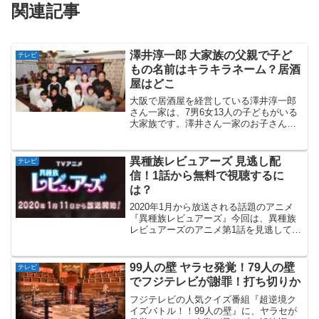
関連記事
澤井淳一郎 大家族の父親で子ど
テレビ
もの名前はキラキラネーム？居酒
屋はどこ
大阪で居酒屋を経営している澤井淳一郎
さん一家は、7男6女13人の子どもがいる
大家族です。澤井さん一家のお子さんの
名前は、淳一郎さんがこだわって付けた
名前で話題になっています。澤井淳一郎
さん一家の家族構成や名前、家族経営し
異種族レビュアーズ 見逃し配
テレビ
ている居酒屋の場所な...
信！1話から無料で視聴するに
は？
2020年1月から放送される話題のアニメ
『異種族レビュアーズ』今回は、異種族
レビュアーズのアニメ第1話を見逃してし
まった場合の見逃し配信な、無料で視聴
する方法などどについてご紹介していき
ます。異種族レビュアーズのあらすじ
99人の壁 ヤラセ発覚！79人の壁
テレビ
【放送・配信情報】本...
でフジテレビが謝罪！打ち切りか
フジテレビの人気クイズ番組『超逆境ク
イズバトル！！99人の壁』に、ヤラセが