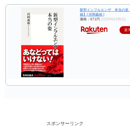
新型インフルエンザ 本当の姿
籍】[ 河岡義裕 ]
価格：671円
(2020/4/12時点)
楽
スポンサーリンク