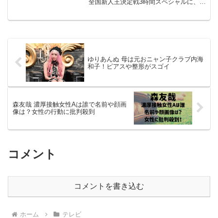
全国新人王決定戦3時間スペシャルに、下
北姫菜さんが出場されます。約1000人の
中から選び抜かれた15人が、U-18新人王
をかけて歌うま甲子園に挑みます...
ゆりあんぬ 母は元おニャン子クラブ内海
和子！ピアスや整形がスゴイ
森友哉 濃厚接触女性Aは誰で名前や顔画
像は？女性の行動に批判殺到
コメント
コメントを書き込む
ホーム
テレビ