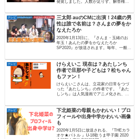
発覚しました。人数が足りず、解答権の
ないエキストラを出演させていたといい
ます。打ち切りなどあるのでしょうか。
99人の壁にヤラセ発覚！フジテレビで放
三太郎 auのCMに出演！24歳の男
テレビ
送されているクイズ番...
性は誰で名前は？さんまの夢をか
なえたろか
2020年1月13日に、『さんま・玉緒のお
年玉！あんたの夢をかなえたろか
SP2020』が放送されます。毎年、一般の
方の夢を叶える人気番組で、なんとauの
人気CM『三太郎』に一般男性の出演がか
なったというのです。誰もが知っている
けらえいこ 現在は？あたしンち
テレビ
CMに出演され...
作者で旦那や子どもは？松ちゃん
もファン！
けらえいこさんは、立花家の日常をつづ
った『あたしンち』の作者です。『あた
しンち』は人気漫画でアニメ化され、現
在もアニメチャンネルなどで放送され多
くのファンに愛されています。今回は、
『あたしンち』の作者であるけらえいこ
下北姫菜の母親もかわいい！プロ
テレビ
さんの現在、旦那や子ども...
フィールや出身中学かわいい画像
も
2020年1月5日に放送される、『THEカラ
オケ★バトル 』U-18歌うま甲子園 2020