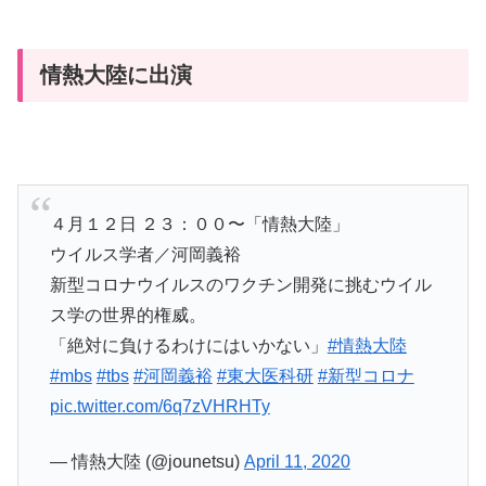
情熱大陸に出演
４月１２日 ２３：００〜「情熱大陸」
ウイルス学者／河岡義裕
新型コロナウイルスのワクチン開発に挑むウイル
ス学の世界的権威。
「絶対に負けるわけにはいかない」
#情熱大陸
#mbs
#tbs
#河岡義裕
#東大医科研
#新型コロナ
pic.twitter.com/6q7zVHRHTy
— 情熱大陸 (@jounetsu)
April 11, 2020