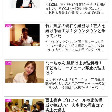
7月22日、吉本興行が14時から会見を開き
ました。初めは岡本昭彦社長ではなく、
小林良太弁護士が登場しこれまでの詳し
い経緯を説明しました。会見中も何かと
岡本昭彦社長から「小林君」と振られて
いる、小林良太弁護士の経歴や年齢など
竹井輝彦の現在や経歴は？芸人を
人物
について調べてみま...
続ける理由は？ダウンタウンと争
っていた
かつてダウンタウンと同じ賞レースを争
っていた芸人さん竹井輝彦さんをご存知
でしょうか。竹井さんは元ビッグブラザ
ーズでコンビで活動してて、知る人ぞ知
る凄い方なんだとか。７月15日（月・
祝）に放送されるドキュメンタリー番組
なーちゃん 旦那はよき理解者！
人物
『ひとモノガタリ』（NH...
子どもにユーチューブ禁止の理由
は？
ヒカキンさんよりもユーチューブ再生回
数が多いと、大人気のママYouTuberのな
ーちゃん。今回は大人気YouTuberなーち
ゃんの旦那はどんな人物なのか、なーち
ゃんは子どもにYouTubeを禁止している
理由などについてみていきます。なーち
西山嘉克 プロフィールや家族構
人物
ゃ...
成が嫁2人で一夫多妻の理由は？
炎上の過去