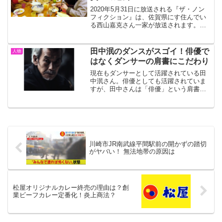
2020年5月31日に放送される『ザ・ノン
フィクション』は、佐賀県にす住んでい
る西山嘉克さん一家が放送されます。西
山さん一家は、父親の西山嘉克さん、嫁
が2人、子どもが6人いる9人の大家族で
す。西山家には、母親が2人いる一夫多妻
田中泯のダンスがスゴイ！俳優で
人物
制で話題になっ...
はなくダンサーの肩書にこだわり
現在もダンサーとして活躍されている田
中泯さん。俳優としても活躍されていま
すが、田中さんは「俳優」という肩書は
間違い、誤解などと語っています。今回
は田中泯さんとはどんな方なのか、独特
なダンスが凄くダンサーの肩書へのこだ
わりなど調べてみました。...
川崎市JR南武線平間駅前の開かずの踏切
がヤバい！ 無法地帯の原因は
松屋オリジナルカレー終売の理由は？創
業ビーフカレー定番化！炎上商法？