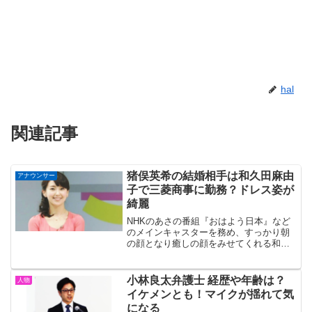
hal
関連記事
猪俣英希の結婚相手は和久田麻由
アナウンサー
子で三菱商事に勤務？ドレス姿が
綺麗
NHKのあさの番組『おはよう日本』など
のメインキャスターを務め、すっかり朝
の顔となり癒しの顔をみせてくれる和久
田麻由子アナウンサー。これまで結婚相
手は一般男性との情報のみでしたが、9月
6日フライデーが和久田麻由子アナのウエ
小林良太弁護士 経歴や年齢は？
人物
ディングドレス姿や...
イケメンとも！マイクが揺れて気
になる