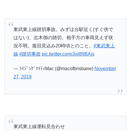
東武東上線踏切事故。みずほ台駅近く(すぐ傍で
はない)、志木側の踏切。相手方の車両見えず状
況不明。復旧見込み20時頃とのこと。
#東武東上
線
#踏切事故
pic.twitter.com/JjxI89BAjs
— ﾗｲｼﾞﾝｸﾞﾏｲﾃｨMac (@macofbrisbane)
November
27, 2019
東武東上線運転見合わせ