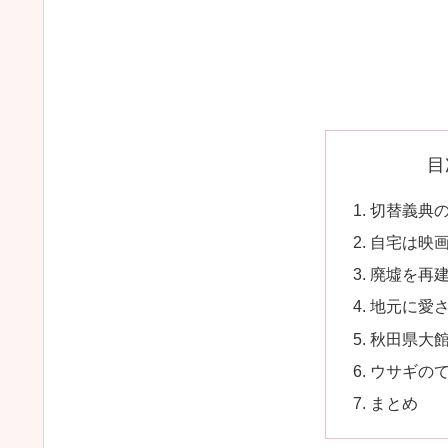
目
切替義典
自宅は映
廃墟を再
地元に愛
秋田県大
ウサギの
まとめ