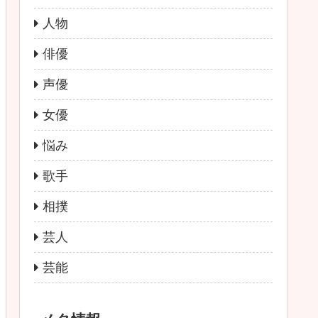
人物
俳優
声優
女優
悩み
歌手
相撲
芸人
芸能