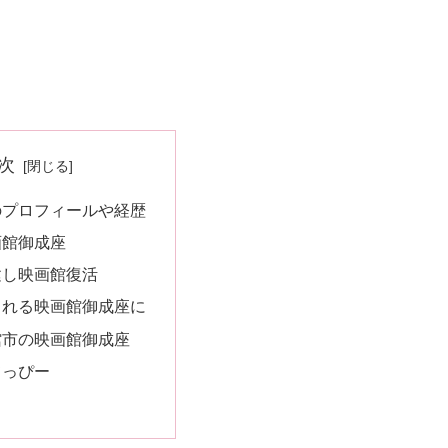
次
のプロフィールや経歴
画館御成座
建し映画館復活
される映画館御成座に
館市の映画館御成座
てっぴー