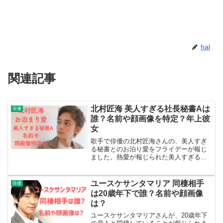
hal
関連記事
北村匠海 美人すぎる社長秘書Aは
俳優
誰？名前や顔画像を特定？年上彼
女
歌手で俳優の北村匠海さんの、美人すぎ
る秘書とのお泊り愛をフライデーが報じ
ました。熱愛が報じられた美人すぎる秘
書とは誰なのか、名前や顔画像などをみ
ていきます。北村匠海が美人すぎる秘書
と熱愛報道北村匠海さんが、美人秘書と
ユースケサンタマリア 同棲相手
俳優
のお泊り愛をスクープされ...
は20歳年下で誰？名前や顔画像
は？
ユースケサンタマリアさんが、20歳年下