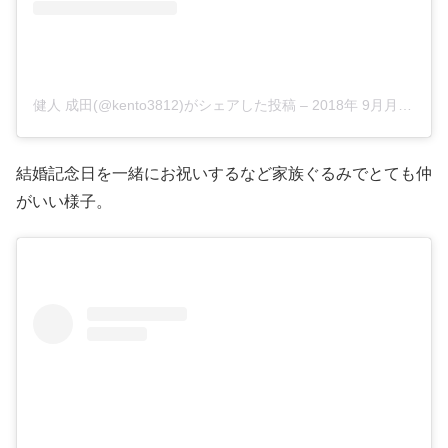
健人 成田(@kento3812)がシェアした投稿
–
2018年 9月月28日午前6時18分PDT
結婚記念日を一緒にお祝いするなど家族ぐるみでとても仲
がいい様子。