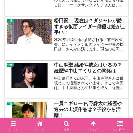
の恋人と同棲していることが報じられま
した。ユースケサンタマリアさんは、
2019年4月に離婚を発表し、世間を驚かせ
ました。今回は、ユースケサンタマリア
さんと同棲が報じられた20歳年下の女性
松田賢二 現在は？ダジャレが酷
俳優
とは、結婚も視野...
すぎる仮面ライダー俳優は絵が上
手い！
2020年5月30日に放送される『有吉反省
会』に、イケメン仮面ライダー俳優の松
田賢二さんが出演します。現在の松田賢
二さんは、SNSでダジャレを投稿してい
るのですが、あまりにも酷いダジャレに
ファンもドン引きだというのです。今回
中山麻聖 結婚や彼女はいるの？
俳優
は、松田賢二さん...
経歴や中山エミリとの関係は
中山麻理さんの息子、中山麻聖さんは俳
優として活躍されています。そこで今回
は、中山麻聖さんの結婚や彼女、経歴や
中山エミリさんとの関係にういて調べて
みました。中山麻聖のプロフィール中山
麻聖 ブログを更新しました。 『29年前の
一貫ニギロー 内野謙太の経歴や
俳優
今日誕生しました』...
過去の出演作品は？子役から活
躍！
大人気の仮面ライダーゼロワンでは、毎
回ゲストが話題になっています。1話では
メニュー
ホーム
検索
トップ
サイドバー
腹筋太郎が、2話ではマルモ君が反響を呼