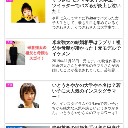
ツイッターでバズるが炎上し泣い
た！
令和に入ってすぐにTwitterでバズった女
子大生として、最も注目を集めているく
つざわさん。くつざわさんは大学生で、
モノマネ動画をあげたところ「3日で5万
人もフォロワーが増えた」た女子大生ろ
話題になりました。今回はくつざわさん
米倉強太の結婚相手はラブリ！祖
人物
について調べて...
父や母親が凄かった！元モデルで
イケメン
2019年11月28日、元モデルで映像作家の
米倉強太さんとモデルのラブリさんが結
婚したことが発表されました。芸能界で
は結婚ラッシュでとてもおめでたい話題
が続いています。今回は、米倉強太さん
とラブリさんの結婚、米倉強太さんの祖
いとうさやかの大学や本名は？若
人物
父や母親などにつ...
い子に大人気のインスタグラマ
ー！
今、インスタグラムや17Liveで若い子た
ちから絶大な人気を誇るいとうさやかさ
ん。いとうさやかさんのフォロワーは10
万人以上と、最も注目されている方で
す。メディアへの露出も少しづつ増えて
きており、活動の場を広げています。今
猪俣英希の結婚相手は和久田麻由
アナウンサー