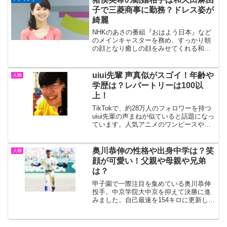
回は、今若い子から...
子で三菱商事に勤務？ドレス姿が
綺麗
NHKのあさの番組『おはよう日本』など
のメインキャスターを務め、すっかり朝
の顔となり癒しの顔をみせてくれる和久
田麻由子アナウンサー。これまで結婚相
手は一般男性との情報のみでしたが、9月
6日フライデーが和久田麻由子アナのウエ
uiui先輩 声真似がスゴイ！年齢や
人物
ディングドレス姿や...
学歴は？レパートリーは100以
上！
TikTokで、約28万人のフォロワーを持つ
uiui先輩の声まねが似ていると話題になっ
ています。人気アニメのワンピースやド
ラゴンボール、アラジンなど声マネの幅
も広いです。そんなuiui先輩とはどんな人
物なのか、年齢や学歴などみていきまし
奥川恭伸の性格や出身中学は？笑
人物
ょう...
顔が可愛い！父親や母親や兄弟
は？
甲子園で一際注目を集めている奥川恭伸
投手。中京学院大中京を抑えて決勝に進
みました。自己最速を154キロに更新しす
るなどすごい投手です。そんな奥川恭伸
投手の性格や出身中学、ご両親や兄弟に
ついてみていきましょう。奥川恭伸の性