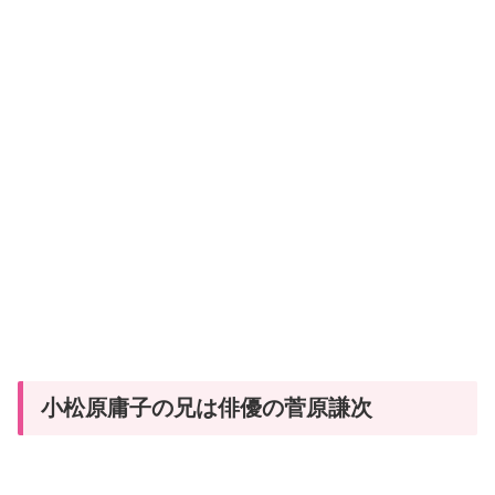
小松原庸子の兄は俳優の菅原謙次