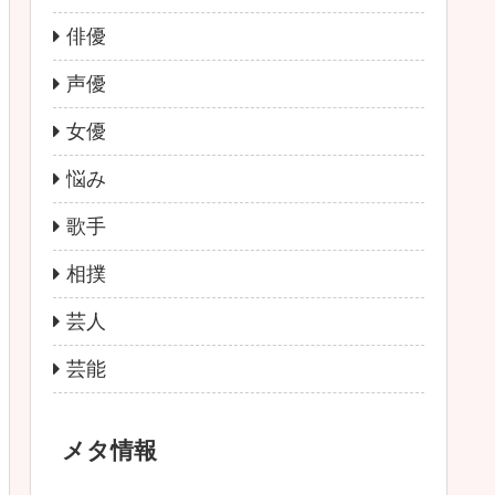
俳優
声優
女優
悩み
歌手
相撲
芸人
芸能
メタ情報