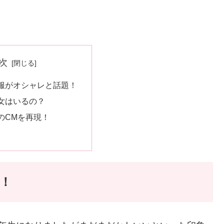
次
服がオシャレと話題！
女はいるの？
のCMを再現！
！