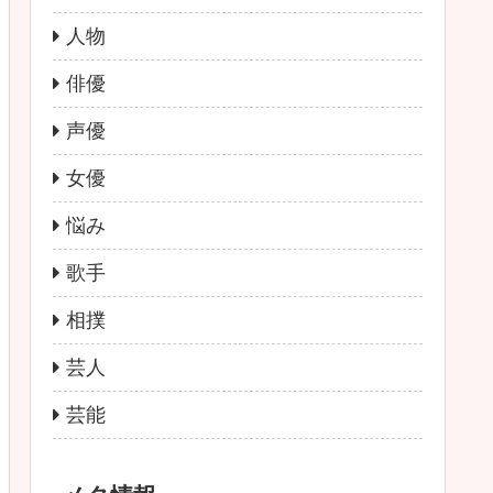
人物
俳優
声優
女優
悩み
歌手
相撲
芸人
芸能