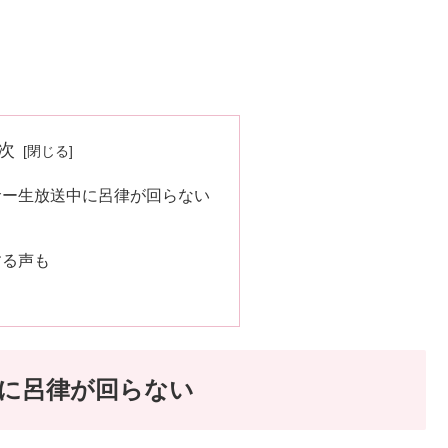
次
サー生放送中に呂律が回らない
する声も
に呂律が回らない