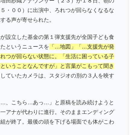
の増田紗織アナウンサー（２３）が１８日、朝の
、５・００）に出演中、ろれつが回らなくなるな
配する声が寄せられた。
人が設立した基金の第１弾支援先が全国子ども食
ったというニュースを
「…地図」「…支援先が発
ろれつが回らない状態に。「生活に困っている子
…ということなんですが」と言葉がこもって聞き
映していたカメラは、スタジオの別の３人を映す
月…、こちら…あっ…」と原稿を読み続けようと
太一アナが代わりに進行。そのままエンディング
番組が終了。最後の頭を下げる場面でも体がこわ