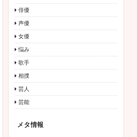
俳優
声優
女優
悩み
歌手
相撲
芸人
芸能
メタ情報