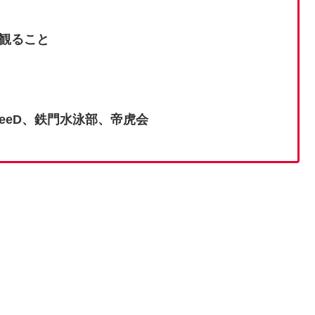
観ること
eeD、鉄門水泳部、帝虎会