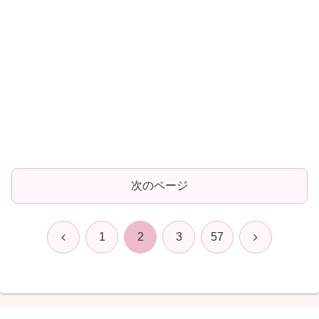
次のページ
前
次
1
2
3
57
へ
へ