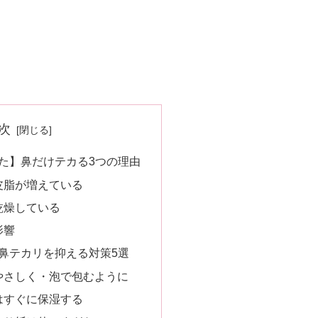
次
た】鼻だけテカる3つの理由
皮脂が増えている
乾燥している
影響
鼻テカリを抑える対策5選
やさしく・泡で包むように
はすぐに保湿する