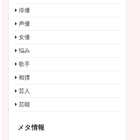
俳優
声優
女優
悩み
歌手
相撲
芸人
芸能
メタ情報