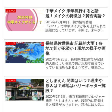
締役の豊田正和さんの名前を挙げまし
た。そこで今回は、カルロス・ゴーン氏
が実名を挙げた、日産社外取締役の豊田
中華メイク 来年流行すると話
ニュース
正和さんの経歴や学歴...
題！メイクの特徴は？賛否両論？
2019年12月10日、朝の情報番組
『ZIP！』で中華メイクが取り上げられて
話題になっています。今回は、来年ブー
ムになると言われている中華メイクをみ
ていきます。中華メイクが来年流行！日
本テレビで放送されている、朝の情報番
長崎県佐世保市 記録的大雨！各
ニュース
組『ZIP！』で来年...
地で川が氾濫か！現地の様子や画
像
2020年6月25日、長崎県佐世保市が記録
的大雨により各地で川が氾濫寸前までい
っている場所もあるようです。現地の様
子や画像をまとめました。長崎県佐世保
市で記録的大雨親から送ってきたけど水
の量凄い😱ここの川数メートルの高さあ
としまえん 閉園はいつ？理由や
ニュース
るのに😱#佐世保市...
原因は？跡地はハリーポッター施
設？
2020年2月3日、東京都練馬区のレジャー
施設『としまえん』が、段階的に閉鎖す
ると報道がありました。跡地には人気映
画『ハリー・ポッター』のテーマパーク