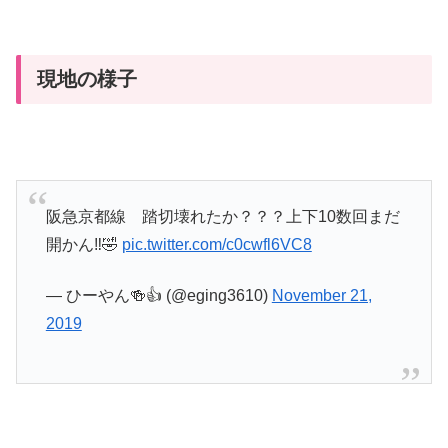
現地の様子
阪急京都線 踏切壊れたか？？？上下10数回まだ
開かん‼️🤣
pic.twitter.com/c0cwfl6VC8
— ひーやん🍻👍 (@eging3610)
November 21,
2019