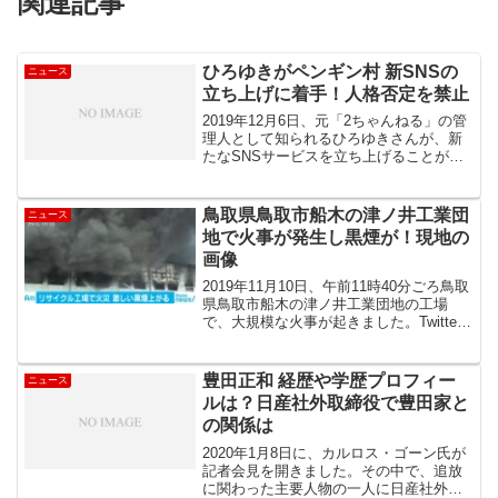
関連記事
ひろゆきがペンギン村 新SNSの
ニュース
立ち上げに着手！人格否定を禁止
2019年12月6日、元「2ちゃんねる」の管
理人として知られるひろゆきさんが、新
たなSNSサービスを立ち上げることが明
らかになりました。『相手の人格を否定
すること』を禁止する村で、『ペンギン
村』というサイトのベータ版を公開しま
鳥取県鳥取市船木の津ノ井工業団
ニュース
した。ひろゆき...
地で火事が発生し黒煙が！現地の
画像
2019年11月10日、午前11時40分ごろ鳥取
県鳥取市船木の津ノ井工業団地の工場
で、大規模な火事が起きました。Twitter
には現地の様子をユーザーが投稿してい
ます。現地の様子などを調べてみまし
た。現地の様子 鳥取市のリサイクル工
豊田正和 経歴や学歴プロフィー
ニュース
場で火事...
ルは？日産社外取締役で豊田家と
の関係は
2020年1月8日に、カルロス・ゴーン氏が
記者会見を開きました。その中で、追放
に関わった主要人物の一人に日産社外取