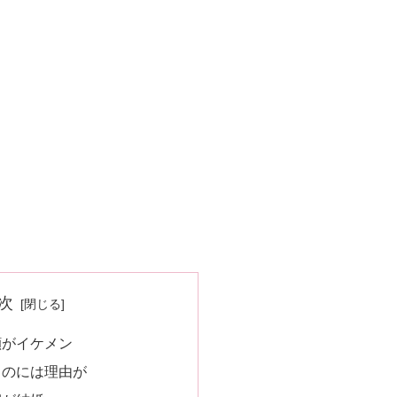
次
顔がイケメン
るのには理由が