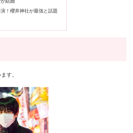
蜜が結婚
共演！櫻井神社が最強と話題
います。