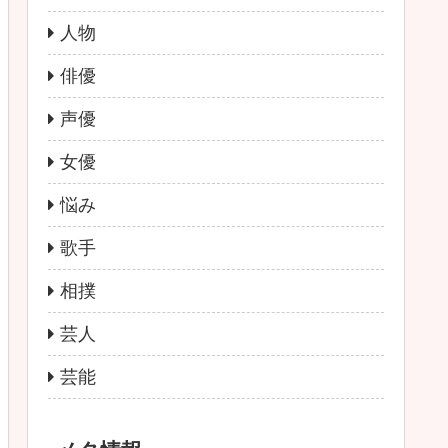
人物
俳優
声優
女優
悩み
歌手
相撲
芸人
芸能