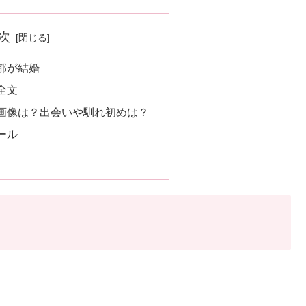
次
郁が結婚
全文
画像は？出会いや馴れ初めは？
ール