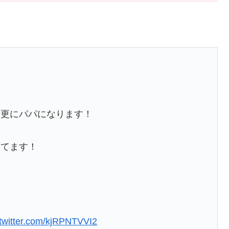
！更にパパになります！
育てます！
。
.twitter.com/kjRPNTVVI2