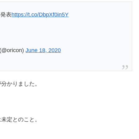
娠発表
https://t.co/DbpXf0in5Y
oricon)
June 18, 2020
が分かりました。
は未定とのこと。