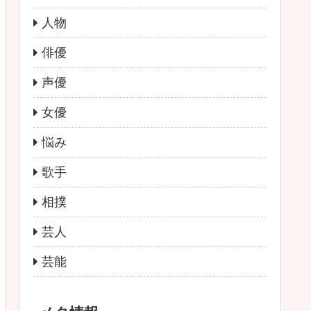
人物
俳優
声優
女優
悩み
歌手
相撲
芸人
芸能