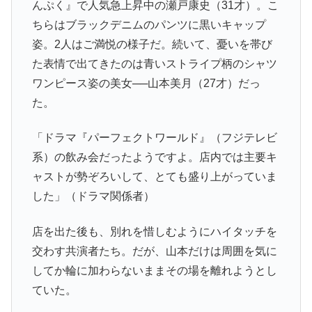
んぷく』で人気急上昇中の瀬戸康史（31才）。こ
ちらはブラックデニムのパンツに黒いキャップ
姿。2人はご満悦の様子だ。続いて、憂いを帯び
た表情で出てきたのは青いストライプ柄のシャツ
ワンピース姿の美女──山本美月（27才）だっ
た。
「ドラマ『パーフェクトワールド』（フジテレビ
系）の飲み会だったようですよ。店内では主要キ
ャストが勢ぞろいして、とても盛り上がっていま
した」（ドラマ関係者）
店を出た後も、別れを惜しむようにハイタッチを
交わす共演者たち。だが、山本だけは周囲を気に
してか輪に加わらないままその場を離れようとし
ていた。