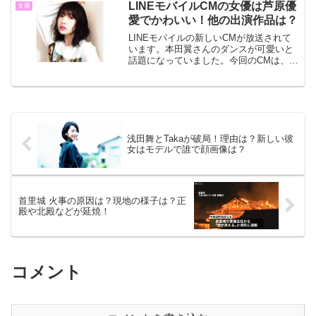
か。名前や顔画像、出会いや馴れ初めな
LINEモバイルCMの女優は芦原優
女優
どについて調べてみま...
愛でかわいい！他の出演作品は？
LINEモバイルの新しいCMが放送されて
います。本田翼さんのダンスが可愛いと
話題になっていました。今回のCMは、リ
アルユーザーの芦原優愛さんに本田さん
がインタビューしているCMです。本田さ
んと共演している芦原優愛さんがかわい
いと話題になって...
浅田舞とTakaが破局！理由は？新しい彼
女はモデルで誰で顔画像は？
首里城 火事の原因は？現地の様子は？正
殿や北殿などが延焼！
コメント