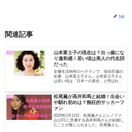
hal
関連記事
山本富士子の現在は？出っ歯にな
女優
り違和感！若い頃は美人の代名詞
だった
女優生活66年のベテランで、現在87歳の
女優、山本富士子さん。山本富士子さん
は若い頃は「日本一の美女」と呼ばれ、
美人の代名詞だったそうです。そんな山
本富士子さんは、最近出っ歯になったと
ちょっとした話題になっていますが、本
松尾薫が高井和馬と結婚！出会い
女優
当なのでしょうか。山...
や馴れ初めは？熱狂的サッカーフ
ァン
2020年2月12日、松尾薫さんとレノファ
山口FCに所属する高井和馬さんが結婚し
たことが報じられました。松尾薫さんと
高井和馬さんの出会いや馴れ初めなどに