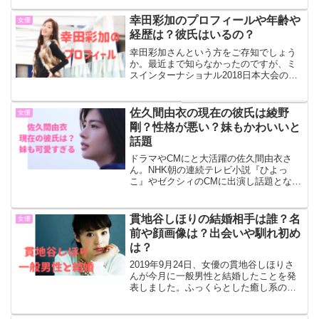
ついて見ていきます。松尾薫と高井和馬
が結婚山口FW高井和馬が結婚発表! お相
幸田彩加のプロフィールや年齢や
女優
手は東京Vサ...
経歴は？彼氏はいるの？
幸田彩加さんという方をご存知でしょう
か。最近まで知らなかったのですが、ミ
スインターナショナル2018日本大会のフ
ァイナリストだけあり、とても綺麗な方
なんです。今回は、幸田彩加さんのプロ
フィールや年齢、経歴などについて調べ
佐久間由衣の現在の彼氏は綾野
女優
てみました。幸田彩加...
剛？性格が悪い？妹もかわいいと
話題
ドラマやCMにと大活躍の佐久間由衣さ
ん。NHK朝の連続テレビ小説『ひよっ
こ』やゼクシィのCMに出演し話題となり
ました。今回は佐久間由衣さんのプロフ
ィールや経歴、過去に俳優の綾野剛さん
と熱愛が報じられましたが、現在も続い
貫地谷しほりの結婚相手は誰？名
女優
ているのかなどについて...
前や顔画像は？出会いや馴れ初め
は？
2019年9月24日、女優の貫地谷しほりさ
んが今月に一般男性と結婚したことを発
表しました。ふっくらとした癒し系の女
優、貫地谷しほりさん。そんな貫地谷し
ほりさんの結婚相手は誰なのでしょう