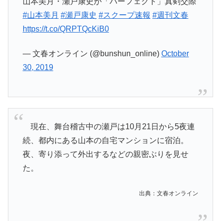
山本美月・瀬戸康史が「パーフェクト」真剣交際
#山本美月
#瀬戸康史
#スクープ速報
#週刊文春
https://t.co/QRPTQcKiB0
— 文春オンライン (@bunshun_online)
October
30, 2019
現在、舞台稽古中の瀬戸は10月21日から5夜連
続、都内にある山本の自宅マンションに宿泊。
夜、寄り添って外出するなどの親密ぶりを見せ
た。
出典：文春オンライン