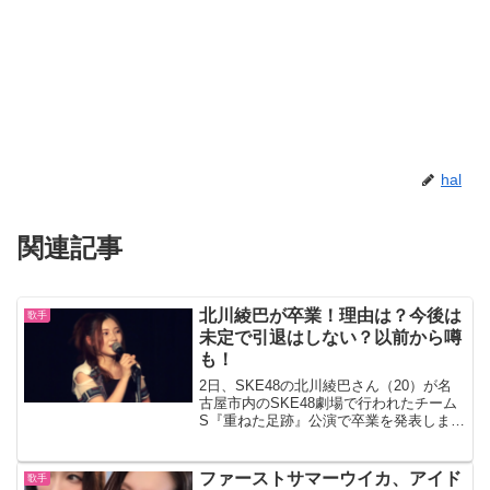
hal
関連記事
北川綾巴が卒業！理由は？今後は
歌手
未定で引退はしない？以前から噂
も！
2日、SKE48の北川綾巴さん（20）が名
古屋市内のSKE48劇場で行われたチーム
S『重ねた足跡』公演で卒業を発表しまし
た。北川綾巴は9月末までの活動となりま
す。今後の活動は未定とのことですが、
以前から卒業間近だと噂されていた北川
ファーストサマーウイカ、アイド
歌手