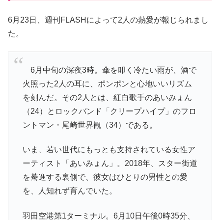
6月23日、週刊FLASHによって2人の熱愛が報じられまし
た。
6月中旬の深夜3時。傘を叩く冷たい雨が、酒で
火照った2人の耳に、ポンポンと心地いいリズム
を刻んだ。その2人とは、紅白歌手の
あいみょん
（24）とロックバンド「
クリープハイプ
」のフロ
ントマン・
尾崎世界観
（34）である。
いま、若い世代にもっとも支持されている女性ア
ーティスト「あいみょん」。2018年、スター街道
を驀進する裏側で、彼女はひとりの男性との愛
を、人知れず育んでいた。
羽田空港第1ターミナル。6月10日午後0時35分、