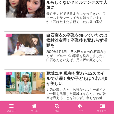
綾巴さんに...
ルらしくない？ヒルナンデスで人
気に
最近テレビで見るようになってきた、フ
ァーストサマーウイカを知っています
か？私はたまたま観ていたお昼の番組で
知りました。しゃべりが上手で、サバサ
バしていて綺麗なお姉さんといった感じ
でした。すっぴんを披露していて、関西
白石麻衣の卒業を知っていたのは
歌手
弁でははっきり言う感じなの...
松村沙友理！卒業後も変わらず活
動を
2020年1月6日、乃木坂４６の白石麻衣さ
んが、グループの卒業を発表しました。
白石さんといえば、乃木坂の顔として知
名度があり、長年グループを牽引してき
ただけに、まいやんロスの声も多くあが
っています。そんな白石麻衣さんの卒業
葛城ユキ 現在も変わらぬスタイ
歌手
を知っていたのは、...
ルで活躍！夫や子どもは？若い頃
が美しい
力強い歌い方と、独特なハスキーボイス
で一世を風靡した葛城ユキさん。その歌
声は衰えることを知らず、今もなお健在
で多くの人を魅了しています。今回は、
葛城ユキさんに迫っていきます。葛城ユ
キ現在も変わらぬスタイルで活躍！葛城
藤井香愛のプロフィールや経歴
メニュー
ホーム
検索
トップ
サイドバー
歌手