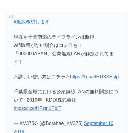
#拡散希望します
現在も千葉南部のライフラインは断絶。
wifi環境がない場合はコチラを！
「00000JAPAN」公衆無線LANが解放されてま
す！
⚠️詳しい使い方はコチラ⚠️
https://t.co/eIHU3XEslp
千葉県全域における公衆無線LANの無料開放につ
いて | 2019年 | KDDI株式会社
https://t.co/HFztn1PblT
— KV375☪︎ (@Borahae_KV375)
September 10,
2019