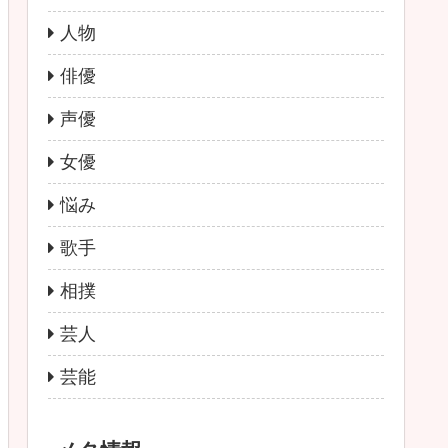
人物
俳優
声優
女優
悩み
歌手
相撲
芸人
芸能