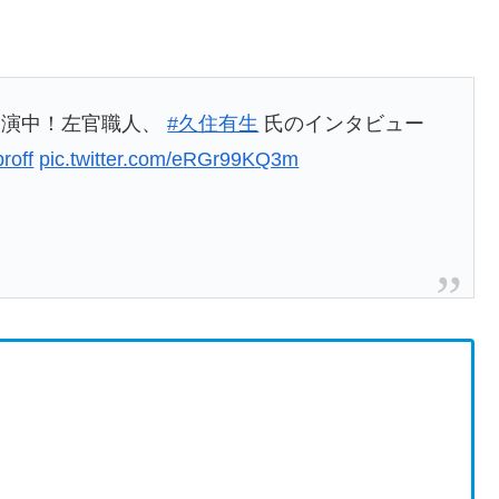
出演中！左官職人、
#久住有生
氏のインタビュー
roff
pic.twitter.com/eRGr99KQ3m