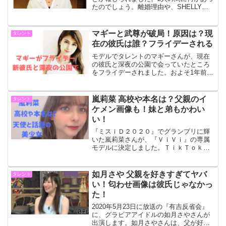
たのでしょう。離婚理由や、SHELLYさ
んの元夫、相田貴史さんについてみてい
きます。相田貴史とSHELLYが離婚人気
タレントのSHELLYさんが離婚したこと
マギーと武尊が破局！原因は？現
タレント
が明ら...
在の彼氏は誰？フライデーされる
モデルでタレントのマギーさんが、現在
の彼氏と深夜の公園で会っていたところ
をフライデーされました。およそ1年前に
は武尊さんとの交際が話題になりました
が、すでに破局していたようです。恋多
きタレントマギーさんの現在の彼氏な
嵐莉菜 高校や本名は？父親のイ
タレント
ど、気になることを調べて...
ケメン画像も！妹と弟もかわい
い！
『ミスｉＤ２０２０』でグランプリに輝
いた嵐莉菜さんが、『ＶｉＶｉ』の専属
モデルに決定しました。ＴｉｋＴｏｋの
フォロワー数は既に２４万人超え！えか
わいすぎる、天使！などと称されていま
す。今回は、これからの活躍が注目され
如月さや 父親を好きすぎてヤバ
タレント
る嵐莉菜さんの本名やプロ...
い！匂わせ画像は彼氏じゃなかっ
た！
2020年5月23日に放送の『有吉反省会』
に、グラビアアイドルの如月さやさんが
出演します。如月さやさんは、父が好き