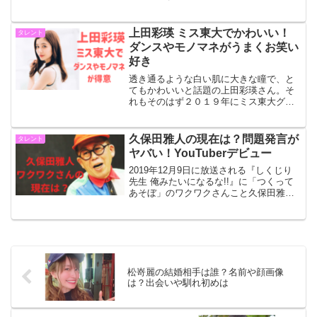
すぎるグラドルとして番組に出演しま
す。如月さやさんはどんな方なのか、プ
ロフィールなど気になることを見ていき
上田彩瑛 ミス東大でかわいい！
タレント
ます。如月さや父親の...
ダンスやモノマネがうまくお笑い
好き
透き通るような白い肌に大きな瞳で、と
てもかわいいと話題の上田彩瑛さん。そ
れもそのはず２０１９年にミス東大グラ
ンプリに輝いているのです。頭脳明晰と
その可愛らしい容姿に多くの人が魅了さ
れましたが、上田彩瑛さんの魅力はそれ
久保田雅人の現在は？問題発言が
タレント
だけではないのです。ダン...
ヤバい！YouTuberデビュー
2019年12月9日に放送される『しくじり
先生 俺みたいになるな!!』に「つくって
あそぼ」のワクワクさんこと久保田雅人
さんが出演します。番組では久保田さん
が「NHKと民放の違いについていけずに
バラエティー出演ＮＧにしちゃったビク
ビクさん先生...
松嵜麗の結婚相手は誰？名前や顔画像
は？出会いや馴れ初めは