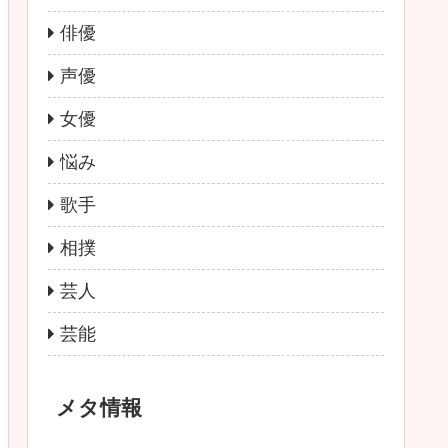
俳優
声優
女優
悩み
歌手
相撲
芸人
芸能
メタ情報